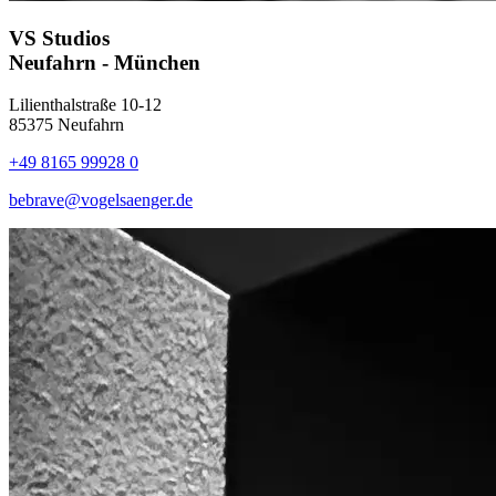
VS Studios
Neufahrn - München
Lilienthalstraße 10-12
85375 Neufahrn
+49 8165 99928 0
bebrave@vogelsaenger.de