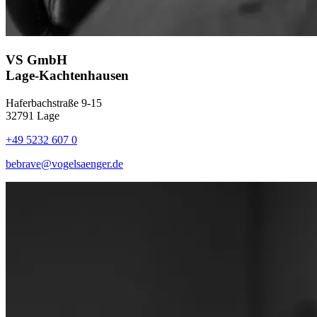
VS GmbH
Lage-Kachtenhausen
Haferbachstraße 9-15
32791 Lage
+49 5232 607 0
bebrave@vogelsaenger.de